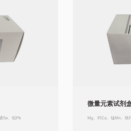
微量元素试剂盒
硒Se、铅Pb
Mg、钙Ca、锰Mn、铁F