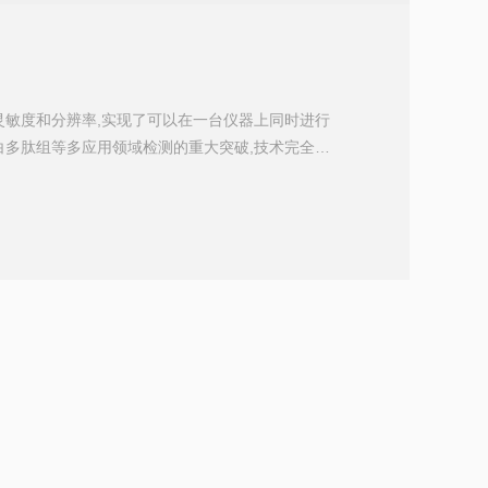
有较高的灵敏度和分辨率,实现了可以在一台仪器上同时进行
白多肽组等多应用领域检测的重大突破,技术完全达
Clin-ToF II核酸应用平台开发出了一系列新的产
,配合核酸质谱检测灵敏度高、稳定性好等特点,为
的思路和方法。