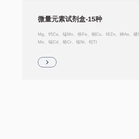
微量元素试剂盒-15种
Mg、钙Ca、锰Mn、铁Fe、铜Cu、锌Zn、砷As、硒
Mo、镉Cd、铬Cr、镍Ni、铊Tl