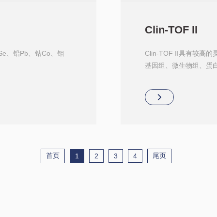
Clin-TOF II
Se、铅Pb、钴Co、钼
Clin-TOF II具
基因组、微生物组、蛋
到国际领先水平。毅新基于
品、检测项目及科研服务
临床基因检测提供了新
首页
尾页
1
2
3
4