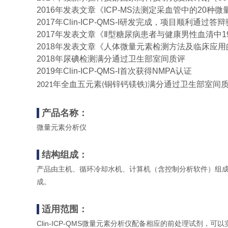
2016
年发表文章《
ICP-MS
法测定采血管中的
20
种微
2017
年
Clin-ICP-QMS-I
研发完成，项目顺利通过答辩
2017
年发表文章《Ⅱ型糖尿病患者与健康男性血清中
1
2018
年发表文章《人体微量元素检测方法及临床应用
2018
年尿碘检测满分通过卫生部室间质评
2019
年
Clin-ICP-QMS-I
首次获得
NMPA
认证
年全血五元素
铜锌钙镁铁
满分通过卫生部室间
2021
(
)
产品名称：
微量元素分析仪
结构组成：
产品由主机、循环冷却水机、计算机（含控制分析软件）组
成。
适用范围：
Clin-ICP-QMS微量元素分析仪配备相应的前处理试