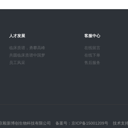
人才发展
客服中心
临床质谱，勇攀高峰
在线留言
共圆临床质谱中国梦
在线下单
员工风采
售后服务
021 北京毅新博创生物科技有限公司
备案号：
京ICP备15001209号
技术支