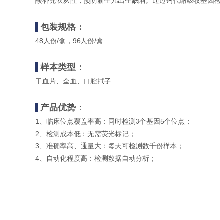
酸补充依从性，预防新生儿出生缺陷。通过钙代谢吸收基因检
包装规格：
48人份/盒，96人份/盒
样本类型：
干血片、全血、口腔拭子
产品优势：
1、临床位点覆盖率高：同时检测3个基因5个位点；
2、检测成本低：无需荧光标记；
3、准确率高、通量大：每天可检测数千份样本；
4、自动化程度高：检测数据自动分析；