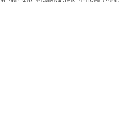
测，得知个体VD、钙代谢吸收能力高低，个性化地指导补充量。