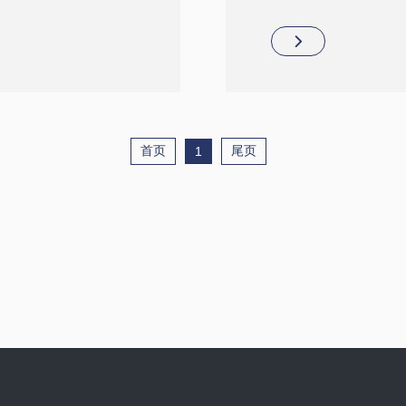
平台开发出了一系列新的产
GMP标准厂房,是国内
、稳定性好等特点,为
Clin-TOF质谱仪于2
NMPA认证的飞行时间
首页
尾页
1