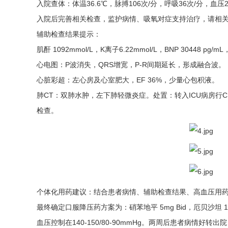
入院查体：体温36.6℃，脉搏106次/分，呼吸36次/分，
入院后完善相关检查，监护病情、吸氧对症支持治疗，请相
辅助检查结果提示：
肌酐 1092mmol/L，K离子6.22mmol/L，BNP 30448 pg/mL
心电图：P波消失，QRS增宽，P-R间期延长，形成融合波。
心脏彩超：左心房及心室肥大，EF 36%，少量心包积液。
肺CT：双肺水肿，左下肺轻微炎症。处置：转入ICU病房
检查。
个体化用药建议：结合患者病情、辅助检查结果、高血压用
最终确定口服降压药方案为：硝苯地平 5mg Bid，厄贝沙坦 150m
血压控制在140-150/80-90mmHg。两周后患者病情好