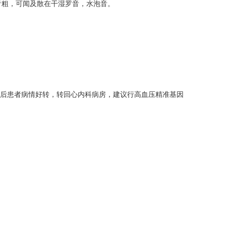
呼吸音粗，可闻及散在干湿罗音，水泡音。
日后患者病情好转，转回心内科病房，建议行高血压精准基因