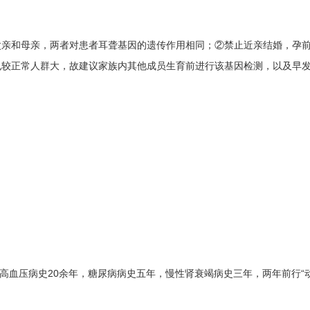
父亲和母亲，两者对患者耳聋基因的遗传作用相同；②禁止近亲结婚，孕
也较正常人群大，故建议家族内其他成员生育前进行该基因检测，以及早
，既往高血压病史20余年，糖尿病病史五年，慢性肾衰竭病史三年，两年前