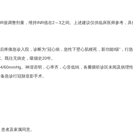
NR值调整剂量，维持INR值在2～3之间。上述建议仅供临床医师参考，
骨后疼痛急诊入院，诊断为“冠心病，急性下壁心肌梗死，新功能I级”，行
。既往无病史，吸烟史20年。
血压104/60mmHg。神清语明，心率齐，心音低钝，各瓣膜听诊区未闻及
准备急诊行冠脉造影手术。
，患者及家属同意。