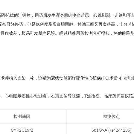
药阿托伐他汀钙片，用药后发生浑身肌肉疼痛难忍、心跳剧烈、走路和开
U/L)，无奈只好停药，但是低密度脂蛋白胆固醇、甘油三酯又再次很高，十分苦
且疗效差，极易引发肌痛风险。经过精准用药检测分析得知，将他的降脂
行冠脉造影术并植入支架一枚，诊断为冠状动脉粥样硬化性心脏病(PCI术后 心功
来就诊。心电图示窦性心动过缓，右束支传导阻滞，T波改变。临床药师建议
检测基因
检测位点
CYP2C19*2
681G>A (rs4244285)