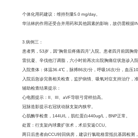
个体化用药建议：维持剂量5.0 mg/day。
华法林的作用还受合并用药和其他因素的影响，故仍需根据I
3.病例三：
患者男，53岁，因“胸骨后疼痛四月”入院。患者四月前因胸
雷抗凝、辛伐他汀调脂，六小时前再次出院胸痛症状急诊入院
入院查体：体温36.4℃，脉搏86次/分，呼吸16次/分，
入院后急诊完善相关检查，监护病情、吸氧对症支持治疗，
辅助检查结果提示：
心电图提示：II、III、aVF导联弓背样抬高。
冠脉造影提示右冠状动脉支架内狭窄。
心肌酶学检查，144U/L，肌红蛋白440ug/L，BNP正常。
处置：行支架内球囊扩张术，术后安返CCU。
两日后患者由CCU转回病房，建议行氯吡格雷抵抗基因检测