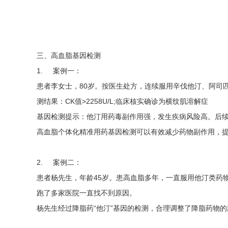
三、高血脂基因检测
1. 案例一：
患者李女士，80岁。按医生处方，连续服用辛伐他汀、阿司
测结果：CK值>2258U/L;临床核实确诊为横纹肌溶解症
基因检测提示：他汀用药毒副作用强，发生疾病风险高。后续
高血脂个体化精准用药基因检测可以有效减少药物副作用，
2. 案例二：
患者杨先生，年龄45岁。患高血脂多年，一直服用他汀类药
跑了多家医院一直找不到原因。
杨先生经过降脂药“他汀”基因的检测，合理调整了降脂药物