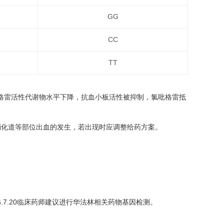
GG
CC
TT
吡格雷活性代谢物水平下降，抗血小板活性被抑制，氯吡格雷抵
消化道等部位出血的发生，若出现时应调整给药方案。
016.7.20临床药师建议进行华法林相关药物基因检测。