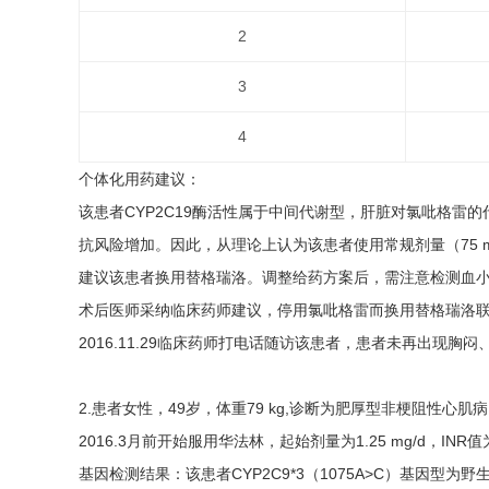
2
3
4
个体化用药建议：
该患者CYP2C19酶活性属于中间代谢型，肝脏对氯吡格
抗风险增加。因此，从理论上认为该患者使用常规剂量（75 
建议该患者换用替格瑞洛。调整给药方案后，需注意检测血
术后医师采纳临床药师建议，停用氯吡格雷而换用替格瑞洛
2016.11.29临床药师打电话随访该患者，患者未再出现胸
2.患者女性，49岁，体重79 kg,诊断为肥厚型非梗阻性心肌
2016.3月前开始服用华法林，起始剂量为1.25 mg/d，I
基因检测结果：该患者CYP2C9*3（1075A>C）基因型为野