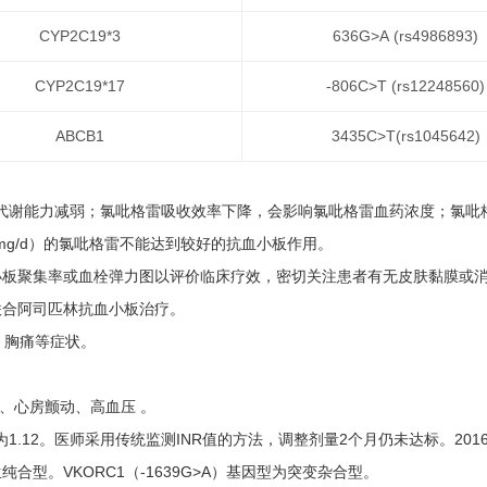
CYP2C19*3
636G>A (rs4986893)
CYP2C19*17
-806C>T (rs12248560)
ABCB1
3435C>T(rs1045642)
雷的代谢能力减弱；氯吡格雷吸收效率下降，会影响氯吡格雷血药浓度；氯
mg/d）的氯吡格雷不能达到较好的抗血小板作用。
小板聚集率或血栓弹力图以评价临床疗效，密切关注患者有无皮肤黏膜或
联合阿司匹林抗血小板治疗。
闷、胸痛等症状。
病、心房颤动、高血压 。
NR值为1.12。医师采用传统监测INR值的方法，调整剂量2个月仍未达标。2
生纯合型。VKORC1（-1639G>A）基因型为突变杂合型。