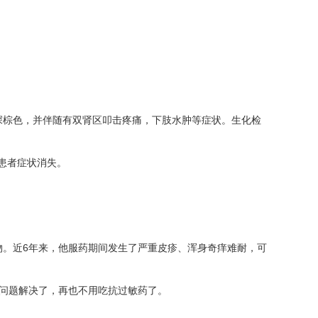
深棕色，并伴随有双肾区叩击疼痛，下肢水肿等症状。生化检
患者症状消失。
物。近6年来，他服药期间发生了严重皮疹、浑身奇痒难耐，可
疹问题解决了，再也不用吃抗过敏药了。