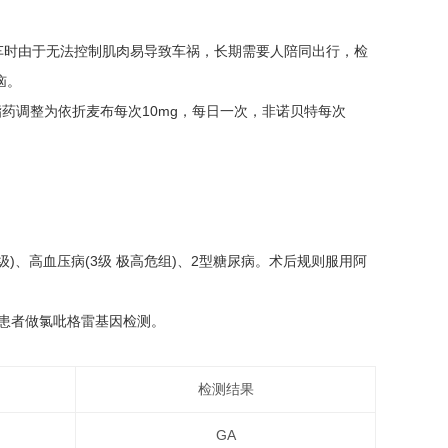
车时由于无法控制肌肉易导致车祸，长期需要人陪同出行，检
恼。
药调整为依折麦布每次10mg，每日一次，非诺贝特每次
能I级)、高血压病(3级 极高危组)、2型糖尿病。术后规则服用阿
该患者做氯吡格雷基因检测。
检测结果
GA