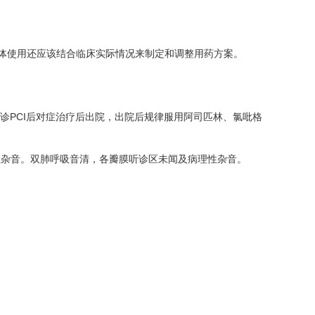
具体使用还应该结合临床实际情况来制定和调整用药方案。
急诊PCI后对症治疗后出院，出院后规律服用阿司匹林、氯吡格
病理性杂音。双肺呼吸音清，各瓣膜听诊区未闻及病理性杂音。