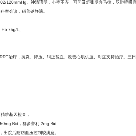
血压202/120mmHg。神清语明，心率不齐，可闻及舒张期奔马律，双肺
关科室会诊，硝普钠静滴。
，Hb 75g/L。
行CRRT治疗，抗炎、降压、纠正贫血、改善心肌供血、对症支持治疗。三
药精准基因检查，
g Bid，群多普利 2mg Bid
转出院，出院后随访血压控制较满意。