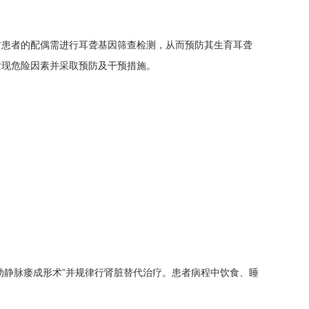
前患者的配偶需进行耳聋基因筛查检测，从而预防其生育耳聋
发现危险因素并采取预防及干预措施。
行“动静脉瘘成形术”并规律行肾脏替代治疗。患者病程中饮食、睡