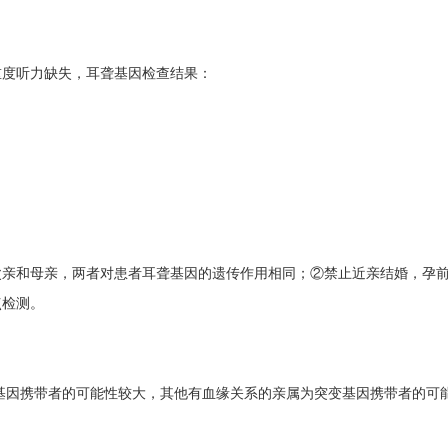
重度听力缺失，耳聋基因检查结果：
父亲和母亲，两者对患者耳聋基因的遗传作用相同；②禁止近亲结婚，孕
点检测。
突变基因携带者的可能性较大，其他有血缘关系的亲属为突变基因携带者的